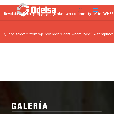
Revolution Slider Error: fetch -
Unknown column 'type' in 'WHER
---
Query: select * from wp_revslider_sliders where `type` != 'template' 
GALERÍA